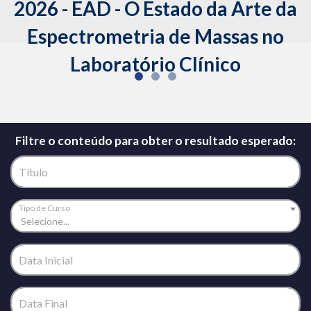
AD - O Estado da Arte da
2026 - EA
rometria de Massas no
Prática: Avaliação de Impacto da
boratório Clínico
Instabi
Filtre o conteúdo para obter o resultado esperado:
Título
Tipo de Curso
Selecione...
Data Inicial
Data Final