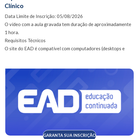
Clínico
Data Limite de Inscrição: 05/08/2026
O vídeo com a aula gravada tem duração de aproximadamente
1 hora
.
Requisitos Técnicos
O site do EAD é compatível com computadores (desktops e
notebooks) e dispositivos móveis (tablets e smartphones) com
sistemas operacionais Windows, Android e Apple IOS.
Equipamentos:
Computador com processador de 2GHz e 4GB de
memória RAM, Windows 8 ou superior;
Monitor ou projetor com resolução 1024x768 ou
superior;
Caixas de som ou fone de ouvido;
Tablets e smartphones também acessam o EAD.
Conexão à Internet:
Mínimo de 10MB por computador.
GARANTA SUA INSCRIÇÃO
SUPORTE