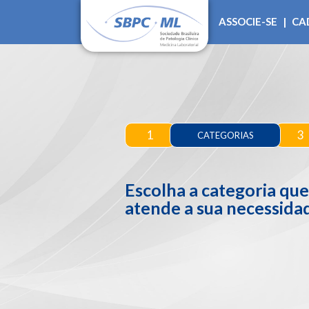
ASSOCIE-SE
|
CA
1
3
CATEGORIAS
Escolha a categoria qu
atende a sua necessida