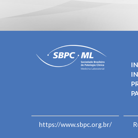
I
I
P
P
https://www.sbpc.org.br/
R