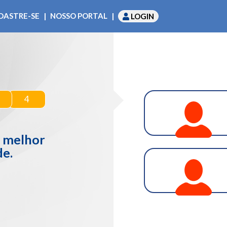
DASTRE-SE
|
NOSSO PORTAL
|
LOGIN
4
e melhor
de.