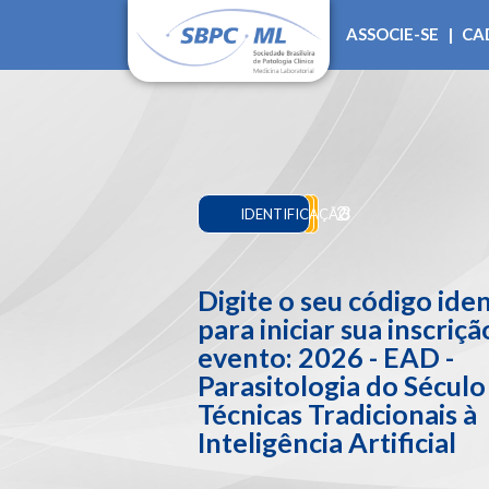
ASSOCIE-SE
|
CA
2
3
IDENTIFICAÇÃO
Digite o seu código ide
para iniciar sua inscriç
evento: 2026 - EAD -
Parasitologia do Século
Técnicas Tradicionais à
Inteligência Artificial