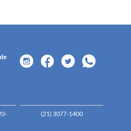
ade
20-
(21) 3077-1400