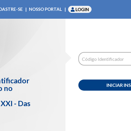
DASTRE-SE
|
NOSSO PORTAL
|
LOGIN
Código Identificador
ntificador
INICIAR I
ão no
 XXI - Das