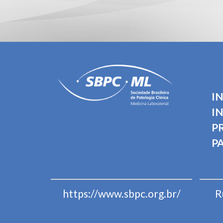
I
I
P
P
https://www.sbpc.org.br/
R