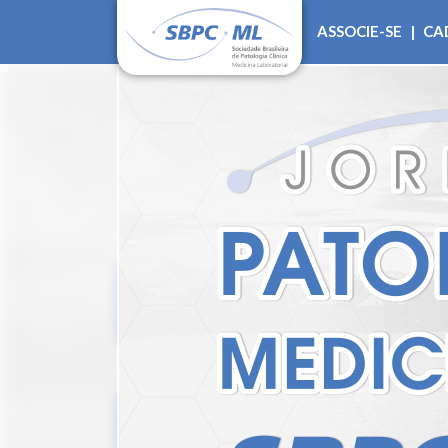
ASSOCIE-SE
|
CA