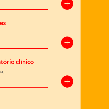
+
tes
+
tório clínico
a;
+